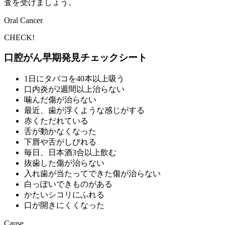
査を受けましょう。
Oral Cancer
CHECK!
口腔がん早期発見チェックシート
1日にタバコを40本以上吸う
口内炎が2週間以上治らない
噛んだ傷が治らない
最近、歯が浮くような感じがする
赤くただれている
舌が動かなくなった
下唇や舌がしびれる
毎日、日本酒3合以上飲む
抜歯した傷が治らない
入れ歯が当たってできた傷が治らない
白っぽいできものがある
かたいシコリにふれる
口が開きにくくなった
Cause