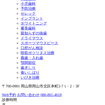
小児歯科
予防治療
セレック
インプラント
ホワイトニング
審美歯科
親知らずの抜歯
ドライマウス
スポーツマウスピース
口腔がん検診
咬筋ボツリヌス治療
義歯・入れ歯
顎関節症
歯ぎしり
食いしばり
いびき治療
〒700-0901 岡山県岡山市北区本町2-7 1・2・3F
Web予約
お問い合わせ
086-801-4618
診療時間
月