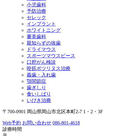
小児歯科
予防治療
セレック
インプラント
ホワイトニング
審美歯科
親知らずの抜歯
ドライマウス
スポーツマウスピース
口腔がん検診
咬筋ボツリヌス治療
義歯・入れ歯
顎関節症
歯ぎしり
食いしばり
いびき治療
〒700-0901 岡山県岡山市北区本町2-7 1・2・3F
Web予約
お問い合わせ
086-801-4618
診療時間
月